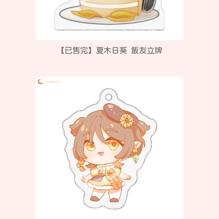
【已售完】夏木日葵 飯友立牌