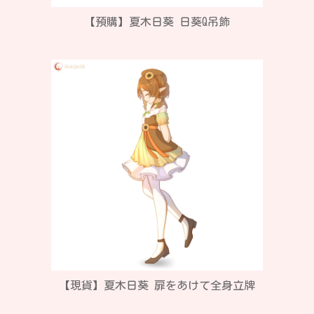
【預購】夏木日葵 日葵Q吊飾
【現貨】夏木日葵 扉をあけて全身立牌