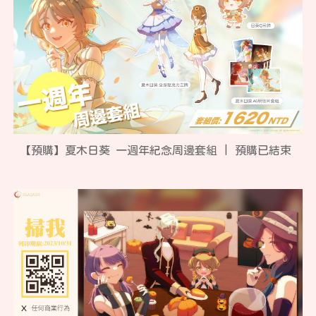
【
預購
】
夏木日葵 一週年紀念周邊套組
|
預購
已結束