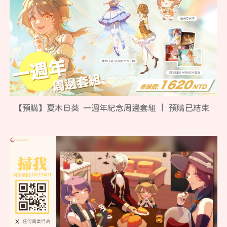
【
預購
】
夏木日葵 一週年紀念周邊套組
|
預購
已結束