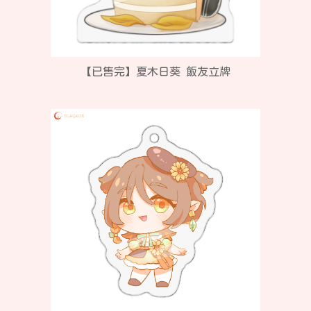
【已售完】夏木日葵 飯友立牌