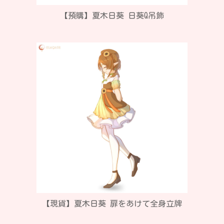
【預購】夏木日葵 日葵Q吊飾
【現貨】夏木日葵 扉をあけて全身立牌